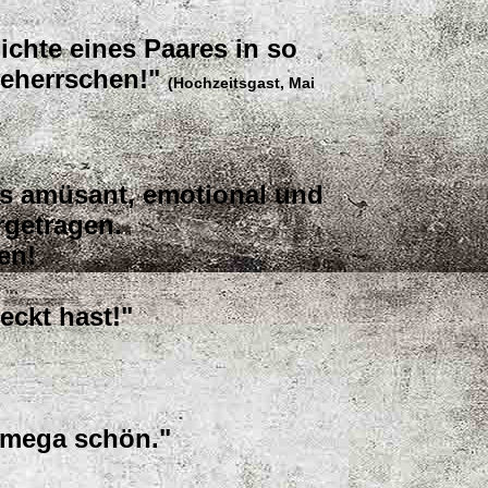
ichte eines Paares in so
beherrschen!"
(Hochzeitsgast, Mai
ls amüsant, emotional und
rgetragen.
en!
eckt hast!"
, mega schön."