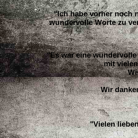
"Ich habe vorher noch n
wundervolle Worte zu ver
"Es war eine wundervolle
mit viele
Wi
Wir danken
"Vielen liebe