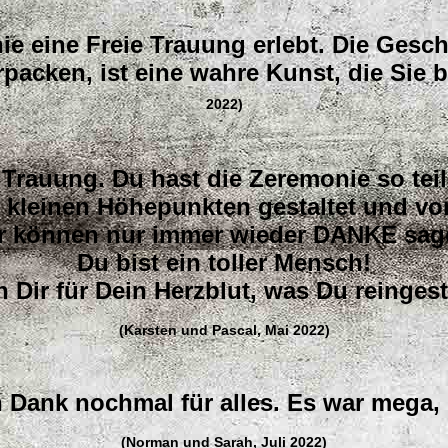
ie eine Freie Trauung erlebt. Die Gesch
packen, ist eine wahre Kunst, die Sie 
2022)
 Trauung. Du hast die Zeremonie so tei
n kleinen Höhepunkten gestaltet und vo
r können nur immer wieder DANKE sag
Du bist ein toller Mensch!
 Dir für Dein Herzblut, was Du reingest
(Karsten und Pascal, Mai 2022)
n Dank nochmal für alles. Es war mega
(Norman und Sarah, Juli 2022)