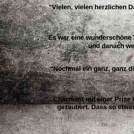
"Vielen, vielen herzlichen
"Es war eine wunderschöne 
und danach wer
"Nochmal ein ganz, ganz d
"...Charmant mit einer Prise
gezaubert. Dass so etwas 