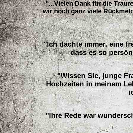
"...Vielen Dank für die Trau
wir noch ganz viele Rückmel
"Ich dachte immer, eine fr
dass es so persön
"Wissen Sie, junge Fra
Hochzeiten in meinem Le
i
"Ihre Rede war wundersch