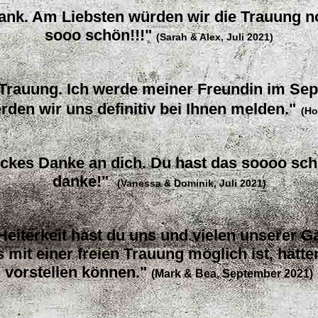
 Dank. Am Liebsten würden wir die Trauung 
sooo schön!!!"
(Sarah & Alex, Juli 2021)
Trauung. Ich werde meiner Freundin im Se
den wir uns definitiv bei Ihnen melden."
(Ho
ickes Danke an dich. Du hast das soooo sch
danke!"
(Vanessa & Dominik, Juli 2021)
 Heiterkeit hast du uns und vielen unserer G
mit einer freien Trauung möglich ist, hätte
vorstellen können."
(Mark & Bea, September 2021)