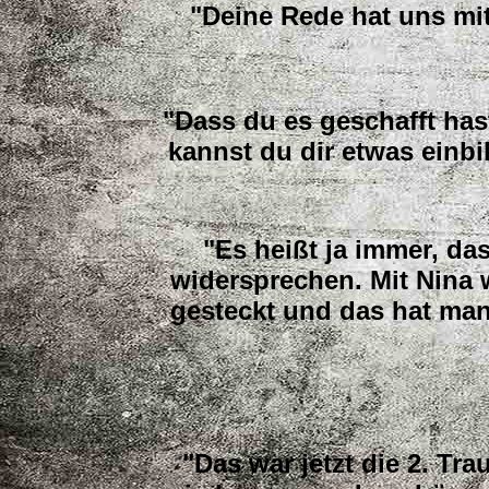
"Deine Rede hat uns mitt
"Dass du es geschafft has
kannst du dir etwas einb
"Es heißt ja immer, da
widersprechen. Mit Nina w
gesteckt und das hat man 
"Das war jetzt die 2. T