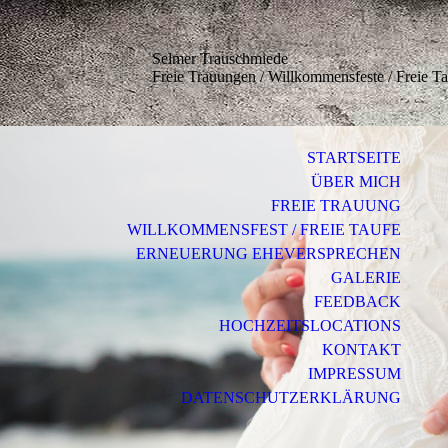
Selmer Trauschmiede
Freie Trauungen / Willkommensfeste / Freie T
STARTSEITE
ÜBER MICH
FREIE TRAUUNG
WILLKOMMENSFEST / FREIE TAUFE
ERNEUERUNG EHEVERSPRECHEN
GALERIE
FEEDBACK
HOCHZEITSLOCATIONS
KONTAKT
IMPRESSUM
DATENSCHUTZERKLÄRUNG