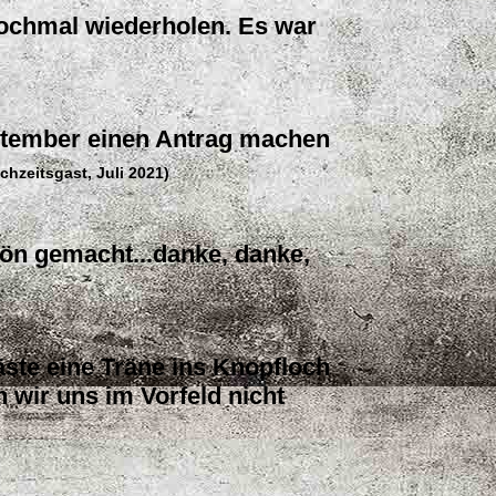
nochmal wiederholen. Es war
ptember einen Antrag machen
chzeitsgast, Juli 2021)
ön gemacht...danke, danke,
äste eine Träne ins Knopfloch
n wir uns im Vorfeld nicht