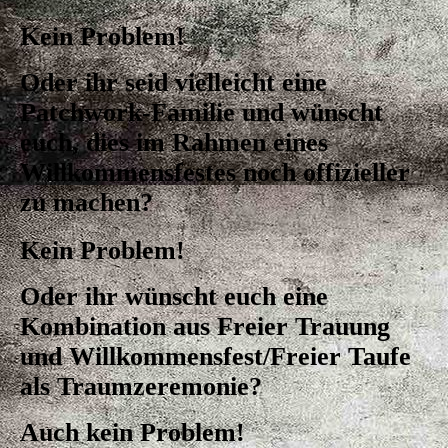
Kein Problem!
Oder ihr seid vielleicht eine
Patchwork-Familie und wünscht
euch, dies im Rahmen eines
Willkommensfestes noch offizieller
zu machen?
Kein Problem!
Oder ihr wünscht euch eine
Kombination aus Freier Trauung
und Willkommensfest/Freier Taufe
als Traumzeremonie?
Auch kein Problem!