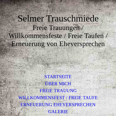
Selmer Trauschmiede
Freie Trauungen /
Willkommensfeste / Freie Taufen /
Erneuerung von Eheversprechen
STARTSEITE
ÜBER MICH
FREIE TRAUUNG
WILLKOMMENSFEST / FREIE TAUFE
ERNEUERUNG EHEVERSPRECHEN
GALERIE