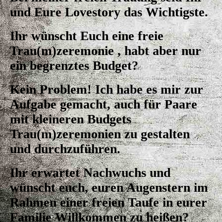
und Eure Lovestory das Wichtigste.
Ihr wünscht Euch eine freie
Trau(m)zeremonie , habt aber nur
ein begrenztes Budget?
Kein Problem! Ich habe es mir zur
Aufgabe gemacht, auch für Paare
mit kleineren Budgets
Trau(m)zeremonien zu gestalten
und durchzuführen.
Ihr erwartet Nachwuchs und
wünscht euch, euren Augenstern im
Rahmen einer freien Taufe in eurer
Familie Willkommen zu heißen?