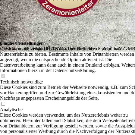
Cookie-Einstellungen
google-site-
Diese Webseite verwendet Cookies, um Besuchern ein optimales
verification=uXLdBGtLUsTSYGe1WCRc9q9Tz_XyM_G6pYZvMB
Nutzererlebnis zu bieten. Bestimmte Inhalte von Drittanbietern werden
angezeigt, wenn die entsprechende Option aktiviert ist. Die
Datenverarbeitung kann dann auch in einem Drittland erfolgen. Weiter
Informationen hierzu in der Datenschutzerklärung.
Technisch notwendige
Diese Cookies sind zum Betrieb der Webseite notwendig, z.B. zum Sc
vor Hackerangriffen und zur Gewährleistung eines konsistenten und de
Nachfrage angepassten Erscheinungsbilds der Seite.
Analytische
Diese Cookies werden verwendet, um das Nutzererlebnis weiter zu
optimieren. Hierunter fallen auch Statistiken, die dem Webseitenbetreib
von Drittanbietern zur Verfügung gestellt werden, sowie die Ausspielu
von personalisierter Werbung durch die Nachverfolgung der Nutzerakti