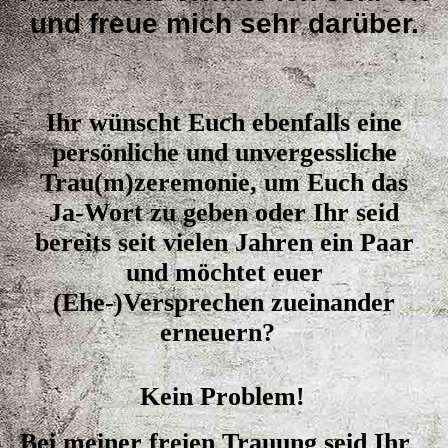
und freue mich sehr darüber.
Ihr wünscht Euch ebenfalls
eine
persönliche und unvergessliche
Trau(m)zeremonie, um Euch das
Ja-Wort zu geben oder Ihr seid
bereits seit vielen Jahren ein Paar
und möchtet euer
(Ehe-)Versprechen zueinander
erneuern?
Kein Problem!
Bei meiner freien Trauung seid Ihr