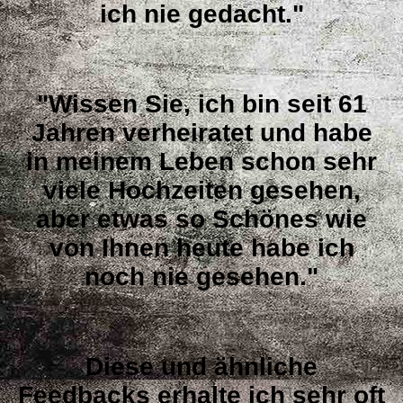
ich nie gedacht."
"Wissen Sie, ich bin seit 61
Jahren verheiratet und habe
in meinem Leben schon sehr
viele Hochzeiten gesehen,
aber etwas so Schönes wie
von Ihnen heute habe ich
noch nie gesehen."
Diese und ähnliche
Feedbacks erhalte ich sehr oft