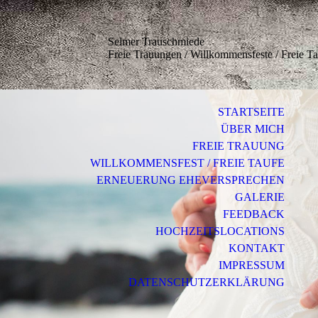
Selmer Trauschmiede
Freie Trauungen / Willkommensfeste / Freie T
STARTSEITE
ÜBER MICH
FREIE TRAUUNG
WILLKOMMENSFEST / FREIE TAUFE
ERNEUERUNG EHEVERSPRECHEN
GALERIE
FEEDBACK
HOCHZEITSLOCATIONS
KONTAKT
IMPRESSUM
DATENSCHUTZERKLÄRUNG